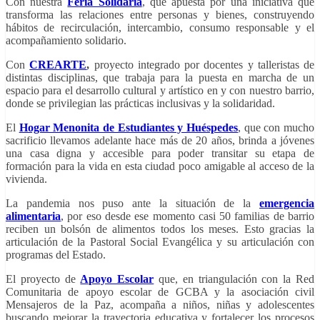
Con nuestra
Feria Solidaria
, que apuesta por una iniciativa que
transforma las relaciones entre personas y bienes, construyendo
hábitos de recirculación, intercambio, consumo responsable y el
acompañamiento solidario.
Con
CREARTE
,
proyecto integrado por docentes y talleristas de
distintas disciplinas, que trabaja para la puesta en marcha de un
espacio para el desarrollo cultural y artístico en y con nuestro barrio,
donde se privilegian las prácticas inclusivas y la solidaridad.
El
Hogar Menonita de Estudiantes y Huéspedes
, que con mucho
sacrificio llevamos adelante hace más de 20 años, brinda a jóvenes
una casa digna y accesible para poder transitar su etapa de
formación para la vida en esta ciudad poco amigable al acceso de la
vivienda.
La pandemia nos puso ante la situación de la
emergencia
alimentaria
, por eso desde ese momento casi 50 familias de barrio
reciben un bolsón de alimentos todos los meses. Esto gracias la
articulación de la Pastoral Social Evangélica y su articulación con
programas del Estado.
El proyecto de
Apoyo Escolar
que, en triangulación con la Red
Comunitaria de apoyo escolar de GCBA y la asociación civil
Mensajeros de la Paz, acompaña a niños, niñas y adolescentes
buscando mejorar la trayectoria educativa y fortalecer los procesos