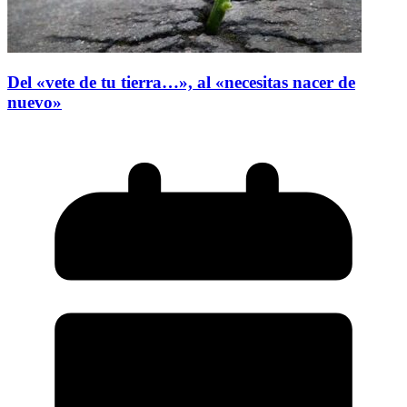
Del «vete de tu tierra…», al «necesitas nacer de
nuevo»