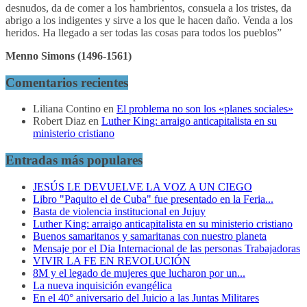
desnudos, da de comer a los hambrientos, consuela a los tristes, da
abrigo a los indigentes y sirve a los que le hacen daño. Venda a los
heridos. Ha llegado a ser todas las cosas para todos los pueblos”
Menno Simons (1496-1561)
Comentarios recientes
Liliana Contino
en
El problema no son los «planes sociales»
Robert Diaz
en
Luther King: arraigo anticapitalista en su
ministerio cristiano
Entradas más populares
JESÚS LE DEVUELVE LA VOZ A UN CIEGO
Libro "Paquito el de Cuba" fue presentado en la Feria...
Basta de violencia institucional en Jujuy
Luther King: arraigo anticapitalista en su ministerio cristiano
Buenos samaritanos y samaritanas con nuestro planeta
Mensaje por el Dia Internacional de las personas Trabajadoras
VIVIR LA FE EN REVOLUCIÓN
8M y el legado de mujeres que lucharon por un...
La nueva inquisición evangélica
En el 40° aniversario del Juicio a las Juntas Militares