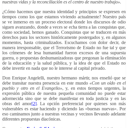
nuestras vidas y la reconciliación es el centro de nuestro trabajo».
¿Cómo hacemos que nuestra identidad y principios se expresen en
tiempos como los que estamos viviendo actualmente? Nuestro país
se ve inmerso en un proceso electoral donde los discursos de odio
siguen avanzando, donde a veces se echa tierra a las conquistas que,
como sociedad, hemos ganado. Conquistas que se traducen en más
derechos para los sectores históricamente postergados y, en algunos
momentos, hasta criminalizados. Escuchamos con dolor decir, de
manera irresponsable, que el Terrorismo de Estado no fue tal y que
los crímenes de lesa humanidad fueron excesos de una supuesta
guerra, o propuestas deshumanizadoras que pregonan la eliminación
de la educación y la salud pública, y la idea de que el Estado no
debe invertir en nada que no le interese al capital privado.
Don Enrique Angelelli, nuestro hermano mártir, nos enseñó que se
debe transitar nuestra presencia en este mundo
«Con un oído en el
pueblo y otro en el Evangelio»
, y, en estos tiempos urgentes, la
expresión pública de nuestra pequeña comunidad no puede estar
adormecida sino que se debe manifestar en toda justicia y en las
obras del amor
[2]
. La opción preferencial por quienes son más
vulnerables es estar haciendo y diciendo las «buenas nuevas». Por
eso caminamos junto a nuestras vecinas y vecinos llevando adelante
diferentes propuestas diacónicas.