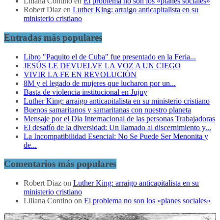
Liliana Contino
en
El problema no son los «planes sociales»
Robert Diaz
en
Luther King: arraigo anticapitalista en su
ministerio cristiano
Entradas más populares
Libro "Paquito el de Cuba" fue presentado en la Feria...
JESÚS LE DEVUELVE LA VOZ A UN CIEGO
VIVIR LA FE EN REVOLUCIÓN
8M y el legado de mujeres que lucharon por un...
Basta de violencia institucional en Jujuy
Luther King: arraigo anticapitalista en su ministerio cristiano
Buenos samaritanos y samaritanas con nuestro planeta
Mensaje por el Dia Internacional de las personas Trabajadoras
El desafío de la diversidad: Un llamado al discernimiento y...
La Incompatibilidad Esencial: No Se Puede Ser Menonita y
de...
Comentarios más populares
Robert Diaz
on
Luther King: arraigo anticapitalista en su
ministerio cristiano
Liliana Contino
on
El problema no son los «planes sociales»